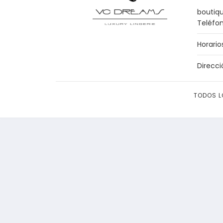
boutiq
Teléfo
Horario
Direcci
TODOS L