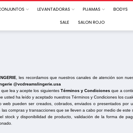
CONJUNTOS
LEVANTADORAS
PIJAMAS
BODYS
SALE
SALON ROJO
INGERIE
, les recordamos que nuestros canales de atención son nue
ngerie @vcdreamslingerie.usa
 que lea y acepte los siguientes
Términos y Condiciones
que a conti
que usted ha leído y aceptado nuestros Términos y Condiciones los cua
tio web pueden ser creados, cobrados, enviados o presentados por u
 las compras y transacciones que se lleven a cabo por medio de este s
ón del stock y disponibilidad de producto, validación de la forma de pa
ionado.