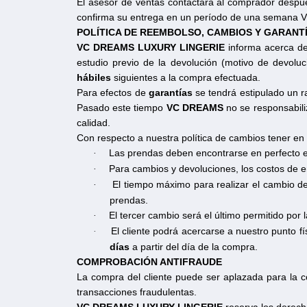
El asesor de ventas contactará al comprador después
confirma su entrega en un período de una semana V
POLÍTICA DE REEMBOLSO, CAMBIOS Y GARANT
VC DREAMS LUXURY LINGERIE
informa acerca de
estudio previo de la devolución (motivo de devoluc
hábiles
siguientes a la compra efectuada.
Para efectos de
garantías
se tendrá estipulado un 
Pasado este tiempo
VC DREAMS
no se responsabiliz
calidad.
Con respecto a nuestra política de cambios tener en
Las prendas deben encontrarse en perfecto es
·
Para cambios y devoluciones, los costos de 
·
El tiempo máximo para realizar el cambio d
·
prendas.
El tercer cambio será el último permitido por
·
El cliente podrá acercarse a nuestro punto f
·
días
a partir del día de la compra.
COMPROBACIÓN ANTIFRAUDE
La compra del cliente puede ser aplazada para la 
transacciones fraudulentas.