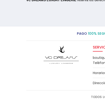
VC DREAMS LUXURY LINGERIE
reserva los derecho
PAGO
100% SEG
SERVIC
boutiq
Teléfo
Horario
Direcci
TODOS L