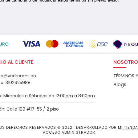
s de cambiar o de modificar estos términos sin previo aviso.
URO
IO AL CLIENTE
NOSOTRO
ue@vcdreams.co
TÉRMINOS 
no: 3102925988
Blogs
s: Miercoles a Sábados de 12:00pm a 8:00pm
ón: Calle 109 #17-55 / 2 piso
OS DERECHOS RESERVADOS © 2022 | DESARROLLADO POR
MI TIENDA
ACCESO ADMINISTRADOR