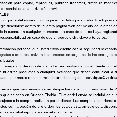
zación para copiar, reproducir, publicar, transmitir, distribuir, modi
 comerciales sin autorización previa.
ALES
o por parte del usuario, con ingreso de datos personales fidedignos c
elegir suscribirse dentro de nuestra página web por medio de la creaci
 de la cuenta en cualquier momento, en caso de que se haya registra
responsabilidad en caso de que entregue dicha clave a terceros.
nformación personal que usted envía cuenta con la seguridad necesaria
regados a terceros, salvo a las personas encargadas de las entregas r
s legales.
anejo y protección de los datos suministrados por el cliente con el f
 nuestros productos o cualquier actividad que desee comunicar a sus
dades por medio de un correo electrónico dirigido a
boutique@vcdre
clientes que sus envíos serán despachados en un transcurso de 2
s que no sean en Orlando Florida. El valor del envío se incluirá en el
 sujetos a la compra realizada por el cliente. Las compras superiores 
os con la opción de pre-orden los cuales estarán sujetos a disponi
ventas vía whatsapp para concretar su venta.