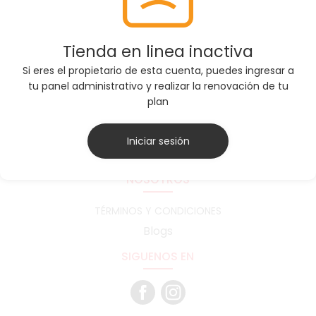
SERVICIO AL CLIENTE
Tienda en linea inactiva
Si eres el propietario de esta cuenta, puedes ingresar a
boutique@vcdreams.co
tu panel administrativo y realizar la renovación de tu
Teléfono: 3102925988
plan
Horarios: Miercoles a Sábados de 12:00pm a 8:00pm
Iniciar sesión
Dirección: Calle 109 #17-55 / 2 piso
NOSOTROS
TÉRMINOS Y CONDICIONES
Blogs
SIGUENOS EN