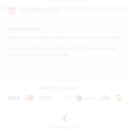
Ver ficha técnica
DESCRIPCIÓN
Elaborado en mallatex, diseno moderno e incluye tanga
para mas informcion escribir al https://youtu.be/-wR-
v8itCX8?si=0irVQoZPL0eRxtMA
PAGO
100% SEGURO