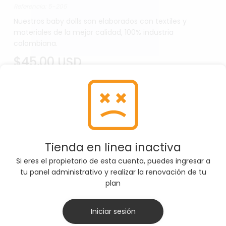
Referencia: 5-205
Nuestros baby dolls son elaborados con textiles y
materiales de la mejor calidad, 100% industria
colombiana.
$45,00 USD
SELECCIONE TALLA
M
Tienda en linea inactiva
Por favor, asegúrate de seleccionar la Talla
Si eres el propietario de esta cuenta, puedes ingresar a
correcta antes de agregar el producto al carrito
tu panel administrativo y realizar la renovación de tu
plan
AGREGAR AL CARRITO
Iniciar sesión