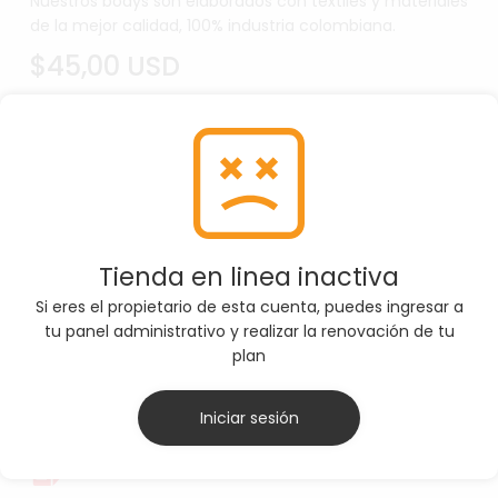
Nuestros bodys son elaborados con textiles y materiales
de la mejor calidad, 100% industria colombiana.
$45,00 USD
SELECCIONE TALLA
M
Por favor, asegúrate de seleccionar la Talla
Tienda en linea inactiva
correcta antes de agregar el producto al carrito
Si eres el propietario de esta cuenta, puedes ingresar a
tu panel administrativo y realizar la renovación de tu
plan
AGREGAR AL CARRITO
Iniciar sesión
Ver ficha técnica