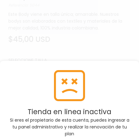
Referencia: 5044
Este Body viene en talla única; amarrable. Nuestros
bodys son elaborados con textiles y materiales de la
mejor calidad, 100% industria colombiana.
$45,00 USD
SELECCIONE TALLA
Unica
Por favor, asegúrate de seleccionar la Talla
correcta antes de agregar el producto al carrito
Tienda en linea inactiva
Si eres el propietario de esta cuenta, puedes ingresar a
tu panel administrativo y realizar la renovación de tu
SELECCIONE COLOR
plan