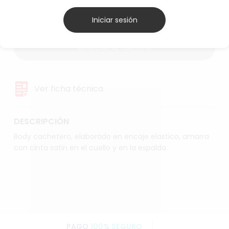
Azul
Blanco
Negro
Rojo
Iniciar sesión
AGREGAR AL CARRITO
Ver ficha técnica
DESCRIPCIÓN
Body cachetero, elaborado en encaje elastico, amarra
con cinta satin en el cuello y en la espalda.
PAGO
100% SEGURO