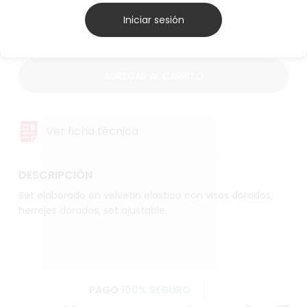
M
Iniciar sesión
AGREGAR AL CARRITO
Ver ficha técnica
DESCRIPCIÓN
Set elaborado en velvetin elastico con visos dorados,
herrejes dorados, set ajustable.
PAGO
100% SEGURO