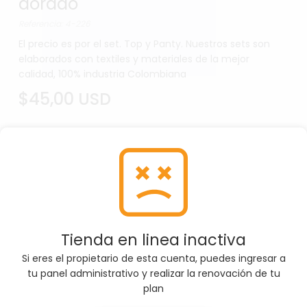
dorado
Referencia: 4-226
El precio es por el set. Top y Panty. Nuestros sets son
elaborados con textiles y materiales de la mejor
calidad, 100% industria Colombiana
$45,00 USD
SELECCIONE COLOR
Negro
Con
Dorado
Por favor, asegúrate de seleccionar la Color
Tienda en linea inactiva
correcta antes de agregar el producto al carrito
Si eres el propietario de esta cuenta, puedes ingresar a
tu panel administrativo y realizar la renovación de tu
plan
SELECCIONE TALLA