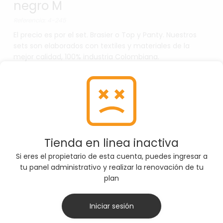
negro M
Referencia: 4-245
El precio es por el set. Brasier o Top y Panty. Nuestros
sets son elaborados con textiles y materiales de la
mejor calidad, 100% industria Colombiana.
$39,00 USD
SELECCIONE TALLA
M
Tienda en linea inactiva
Si eres el propietario de esta cuenta, puedes ingresar a
Por favor, asegúrate de seleccionar la Talla
tu panel administrativo y realizar la renovación de tu
correcta antes de agregar el producto al carrito
plan
Iniciar sesión
AGREGAR AL CARRITO