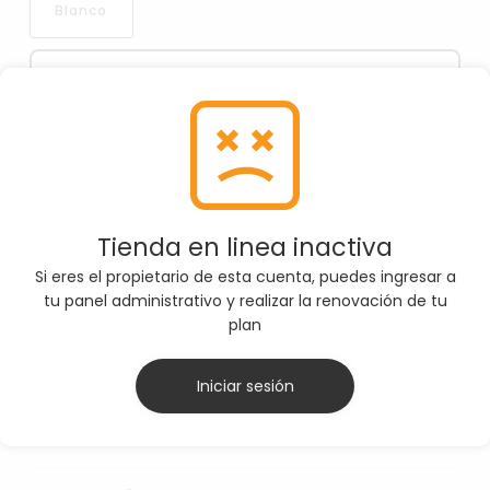
Blanco
Por favor, asegúrate de seleccionar la Color
correcta antes de agregar el producto al carrito
SELECCIONE TALLA
Tienda en linea inactiva
M
Si eres el propietario de esta cuenta, puedes ingresar a
tu panel administrativo y realizar la renovación de tu
plan
AGREGAR AL CARRITO
Iniciar sesión
Ver ficha técnica