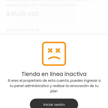
mejor calidad, 100% industria colombiana.
$45,00 USD
SELECCIONE COLOR
Blanco
Por favor, asegúrate de seleccionar la Color
correcta antes de agregar el producto al carrito
Tienda en linea inactiva
Si eres el propietario de esta cuenta, puedes ingresar a
SELECCIONE TALLA
tu panel administrativo y realizar la renovación de tu
plan
L
M
Iniciar sesión