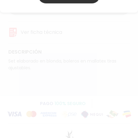
AGREGAR AL CARRITO
Ver ficha técnica
DESCRIPCIÓN
Set elaborado en blonda, boleros en mallatex tiras
ajustables.
PAGO
100% SEGURO