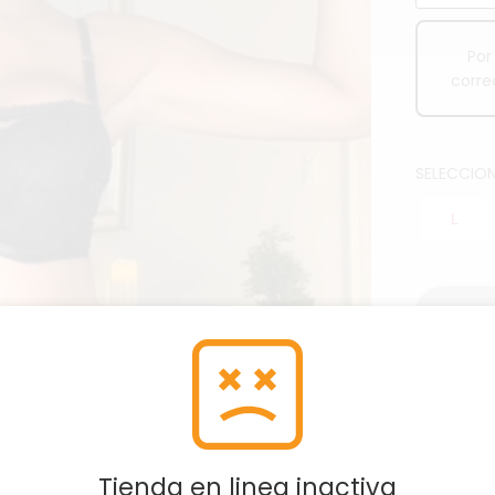
Por
corre
SELECCION
L
Ver 
Tienda en linea inactiva