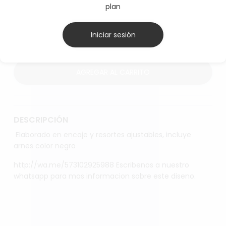
plan
SELECCIONE TALLA
L
M
Iniciar sesión
AGREGAR AL CARRITO
DESCRIPCIÓN
Elaborado en encaje y resortes ajustables, incluye
arnes color negro
http://wa.me/573102925988 Escribenos a nuestro
whatsapp para mas informacion sobre este diseno.