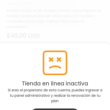
Referencia: 9742
El precio es por el set. Brasier y Panty. Incluye liguero sin
medias. Nuestros sets son elaborados con textiles y
materiales de la mejor calidad, 100% industria
colombiana.
$49,00 USD
SELECCIONE COLOR
Blanco
Por favor, asegúrate de seleccionar la Color
Tienda en linea inactiva
correcta antes de agregar el producto al carrito
Si eres el propietario de esta cuenta, puedes ingresar a
tu panel administrativo y realizar la renovación de tu
plan
SELECCIONE TALLA