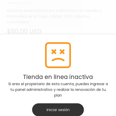
Referencia: 9-197
Nuestras levantadoras son elaboradas con textiles y
materiales de la mejor calidad, 100% industria
colombiana.
$50,00 USD
SELECCIONE TALLA
Tienda en linea inactiva
M
Si eres el propietario de esta cuenta, puedes ingresar a
tu panel administrativo y realizar la renovación de tu
plan
Por favor, asegúrate de seleccionar la Talla
correcta antes de agregar el producto al carrito
Iniciar sesión